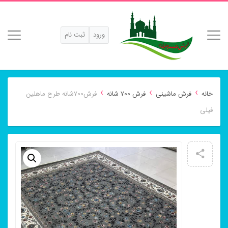
ورود
ثبت نام
›
›
›
خانه
فرش ماشینی
فرش 700 شانه
فرش700شانه طرح ماهلین
فیلی