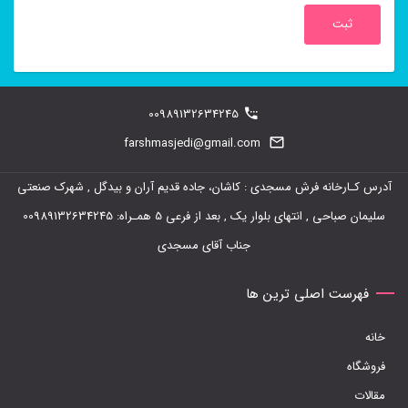
00989132634245
farshmasjedi@gmail.com
آدرس کـارخانه فرش مسجدی : کاشان، جاده قدیم آران و بیدگل , شهرک صنعتی
سلیمان صباحی , انتهای بلوار یک , بعد از فرعی 5 همـراه: 00989132634245
جناب آقای مسجدی
فهرست اصلی ترین ها
خانه
فروشگاه
مقالات