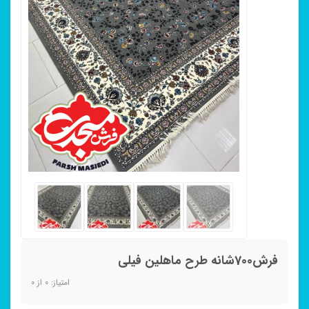
فرش700شانه طرح ماهلین فیلی
امتیاز:
0
از
0