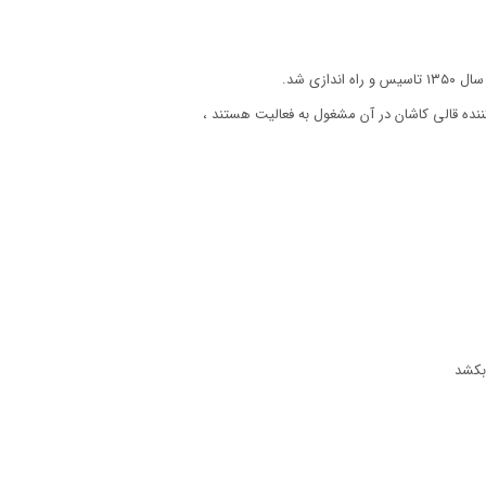
زی شد.
 بکشد