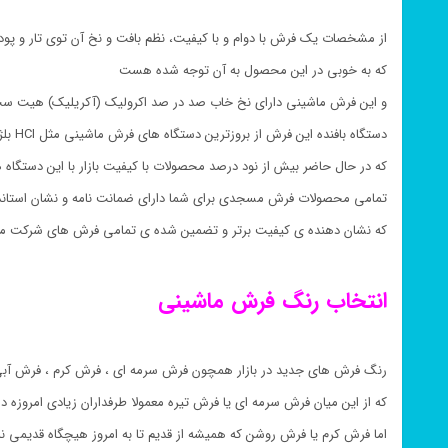
از مشخصات یک فرش با دوام و با کیفیت، نظم بافت و نخ آن توی تار و پ
که به خوبی در این محصول به آن توجه شده هست
و این فرش ماشینی دارای نخ خاب صد در صد اکرولیک (آکریلیک) هیت ست (Heatset) و نخ پود صد در صد پنبه 
دستگاه بافنده این فرش از بروزترین دستگاه های فرش ماشینی مثل HCI بلژیکی یا Schonherr آلمانی می باشد
که در حال حاضر بیش از نود درصد محصولات با کیفیت بازار با این دستگاه
تمامی محصولات فرش مسجدی برای شما دارای ضمانت نامه و نشان استان
که نشان دهنده ی کیفیت برتر و تضمین شده ی تمامی فرش های شرکت م
انتخاب رنگ فرش ماشینی
رنگ فرش های جدید در بازار همچون فرش سرمه ای ، فرش کرم ، فرش آبی
که از این میان فرش سرمه ای یا فرش تیره معمولا طرفداران زیادی امروزه د
اما فرش کرم یا فرش روشن که همیشه از قدیم تا به امروز هیچگاه قدیمی 