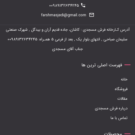
دارای
00989132634245
انواع
farshmasjedi@gmail.com
مختلفی
آدرس کـارخانه فرش مسجدی : کاشان، جاده قدیم آران و بیدگل , شهرک صنعتی
می
سلیمان صباحی , انتهای بلوار یک , بعد از فرعی 5 همـراه: 00989132634245
باشد.
جناب آقای مسجدی
گزینه
ها
فهرست اصلی ترین ها
ممکن
خانه
است
فروشگاه
در
مقالات
صفحه
درباره فرش مسجدی
محصول
تماس با ما
انتخاب
شوند
محصولات