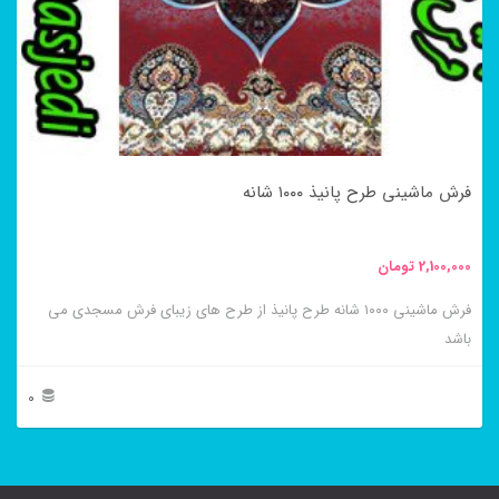
گزینه
ها
ممکن
است
در
فرش ماشینی طرح پانیذ ۱۰۰۰ شانه
صفحه
محصول
2,100,000
تومان
انتخاب
فرش ماشینی ۱۰۰۰ شانه طرح پانیذ از طرح های زیبای فرش مسجدی می
شوند
باشد
0
این
محصول