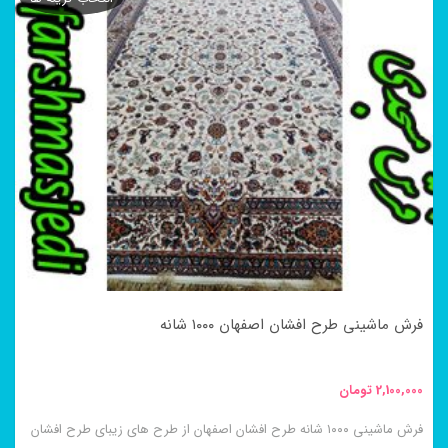
دارای
انواع
مختلفی
می
باشد.
گزینه
ها
ممکن
است
در
فرش ماشینی طرح افشان اصفهان ۱۰۰۰ شانه
صفحه
محصول
2,100,000
تومان
انتخاب
فرش ماشینی ۱۰۰۰ شانه طرح افشان اصفهان از طرح های زیبای طرح افشان
شوند