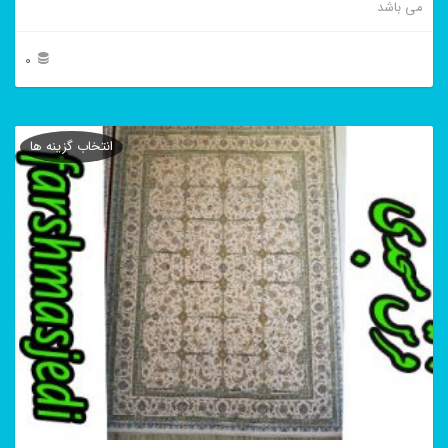
می باشد
0
این
محصول
انتخاب گزینه ها
دارای
انواع
مختلفی
می
باشد.
گزینه
ها
ممکن
است