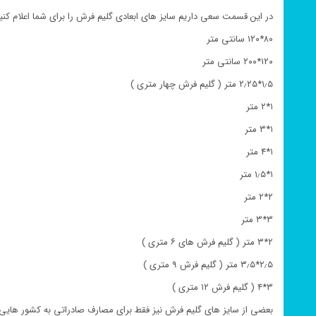
در این قسمت سعی داریم سایز های ابعادی گلیم فرش را برای شما اعلام کنیم
۸۰*۱۲۰ سانتی متر
۱۲۰*۲۰۰ سانتی متر
۱٫۵*۲٫۲۵ متر ( گلیم فرش چهار متری )
۱*۲ متر
۱*۳ متر
۱*۴ متر
۱*۱٫۵ متر
۲*۲ متر
۳*۳ متر
۲*۳ متر ( گلیم فرش های ۶ متری )
۲٫۵*۳٫۵ متر ( گلیم فرش ۹ متری )
۳*۴ ( گلیم فرش ۱۲ متری )
بعضی از سایز های گلیم فرش نیز فقط برای مصارف صادراتی به کشور هایی 