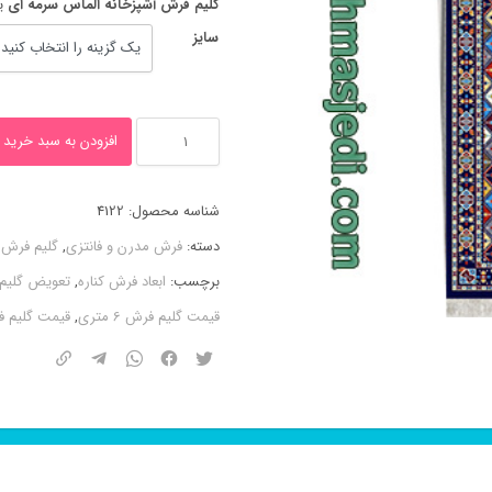
گلیم فرش آشپزخانه الماس سرمه ای
ی
سایز
گلیم
افزودن به سبد خرید
فرش
آشپزخانه
شناسه محصول:
4122
الماس
دسته:
فرش مدرن و فانتزی
,
گلیم فرش
سرمه
برچسب:
ابعاد فرش کناره
,
تعویض گلیم
ای
قیمت گلیم فرش 6 متری
,
قیمت گلیم ف
عدد