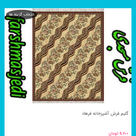
این
محصول
انتخاب گزینه ها
دارای
انواع
مختلفی
می
باشد.
گزینه
ها
ممکن
است
در
گلیم فرش آشپزخانه فرهاد
صفحه
محصول
11,700
تومان