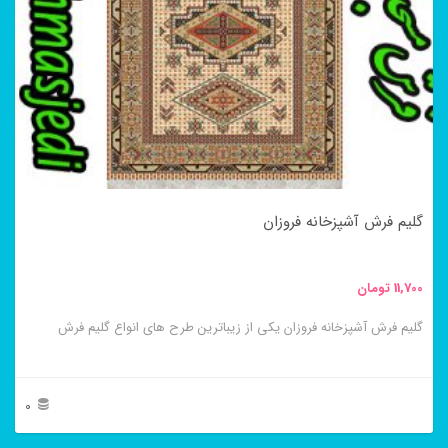
می
باشد.
گزینه
ها
ممکن
است
در
گلیم فرش آشپزخانه فروزان
صفحه
محصول
11,700
تومان
انتخاب
گلیم فرش آشپزخانه فروزان یکی از زیباترین طرح های انواع گلیم فرش
شوند
0
این