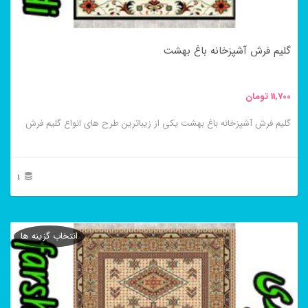
است
در
گلیم فرش آشپزخانه باغ بهشت
صفحه
محصول
11,700
تومان
انتخاب
گلیم فرش آشپزخانه باغ بهشت یکی از زیباترین طرح های انواع گلیم فرش
شوند
1
این
محصول
انتخاب گزینه ها
دارای
انواع
مختلفی