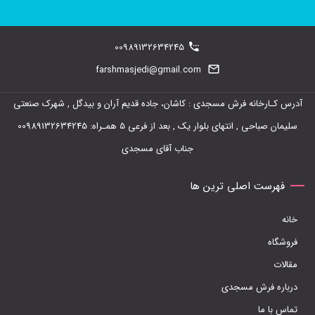
محصول
دارای
00989132634245
انواع
farshmasjedi@gmail.com
مختلفی
آدرس کـارخانه فرش مسجدی : کاشان، جاده قدیم آران و بیدگل , شهرک صنعتی
می
سلیمان صباحی , انتهای بلوار یک , بعد از فرعی 5 همـراه: 00989132634245
باشد.
جناب آقای مسجدی
گزینه
ها
فهرست اصلی ترین ها
ممکن
خانه
است
فروشگاه
در
مقالات
صفحه
درباره فرش مسجدی
محصول
تماس با ما
انتخاب