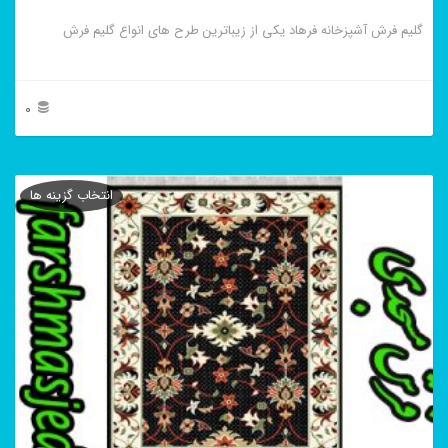
انتخاب
گلیم فرش آشپزخانه فرهاد یکی از زیباترین طرح های انواع گلیم فرش
شوند
0
این
محصول
انتخاب گزینه ها
دارای
انواع
مختلفی
می
باشد.
گزینه
ها
ممکن