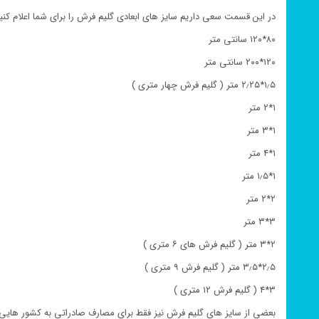
در این قسمت سعی داریم سایز های ابعادی گلیم فرش را برای شما اعلام کنیم
۸۰*۱۲۰ سانتی متر
۱۲۰*۲۰۰ سانتی متر
۱٫۵*۲٫۲۵ متر ( گلیم فرش چهار متری )
۱*۲ متر
۱*۳ متر
۱*۴ متر
۱*۱٫۵ متر
۲*۲ متر
۳*۳ متر
۲*۳ متر ( گلیم فرش های ۶ متری )
۲٫۵*۳٫۵ متر ( گلیم فرش ۹ متری )
۳*۴ ( گلیم فرش ۱۲ متری )
بعضی از سایز های گلیم فرش نیز فقط برای مصارف صادراتی به کشور هایی 