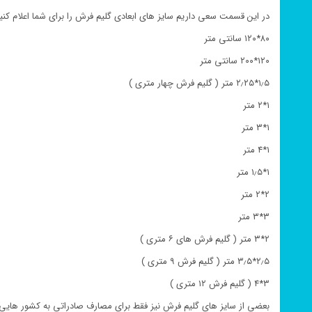
در این قسمت سعی داریم سایز های ابعادی گلیم فرش را برای شما اعلام کنیم
۸۰*۱۲۰ سانتی متر
۱۲۰*۲۰۰ سانتی متر
۱٫۵*۲٫۲۵ متر ( گلیم فرش چهار متری )
۱*۲ متر
۱*۳ متر
۱*۴ متر
۱*۱٫۵ متر
۲*۲ متر
۳*۳ متر
۲*۳ متر ( گلیم فرش های ۶ متری )
۲٫۵*۳٫۵ متر ( گلیم فرش ۹ متری )
۳*۴ ( گلیم فرش ۱۲ متری )
بعضی از سایز های گلیم فرش نیز فقط برای مصارف صادراتی به کشور هایی 