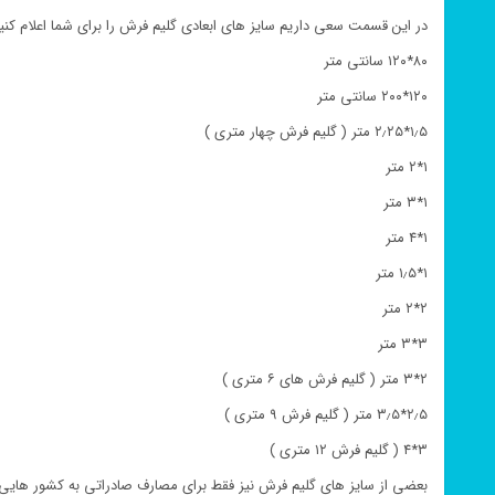
در این قسمت سعی داریم سایز های ابعادی گلیم فرش را برای شما اعلام کنیم
۸۰*۱۲۰ سانتی متر
۱۲۰*۲۰۰ سانتی متر
۱٫۵*۲٫۲۵ متر ( گلیم فرش چهار متری )
۱*۲ متر
۱*۳ متر
۱*۴ متر
۱*۱٫۵ متر
۲*۲ متر
۳*۳ متر
۲*۳ متر ( گلیم فرش های ۶ متری )
۲٫۵*۳٫۵ متر ( گلیم فرش ۹ متری )
۳*۴ ( گلیم فرش ۱۲ متری )
بعضی از سایز های گلیم فرش نیز فقط برای مصارف صادراتی به کشور هایی 