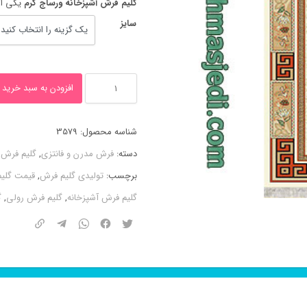
گلیم فرش آشپزخانه ورساج کرم
یکی از
سایز
گلیم
افزودن به سبد خرید
فرش
آشپزخانه
شناسه محصول:
3579
ورساج
دسته:
فرش مدرن و فانتزی
,
گلیم فرش
کرم
برچسب:
تولیدی گلیم فرش
,
قیمت گلیم فر
عدد
گلیم فرش آشپزخانه
,
گلیم فرش رولی
,
گ