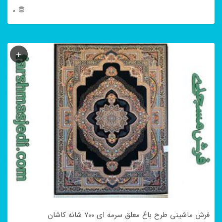
0
این
محصول
دارای
انواع
مختلفی
می
باشد.
گزینه
ها
ممکن
است
در
فرش ماشینی طرح باغ معلق سرمه ای ۷۰۰ شانه کاشان
صفحه