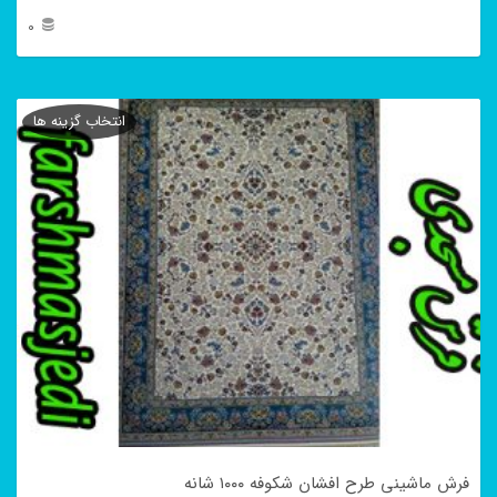
0
این
محصول
انتخاب گزینه ها
دارای
انواع
مختلفی
می
باشد.
گزینه
ها
ممکن
است
در
فرش ماشینی طرح افشان شکوفه ۱۰۰۰ شانه