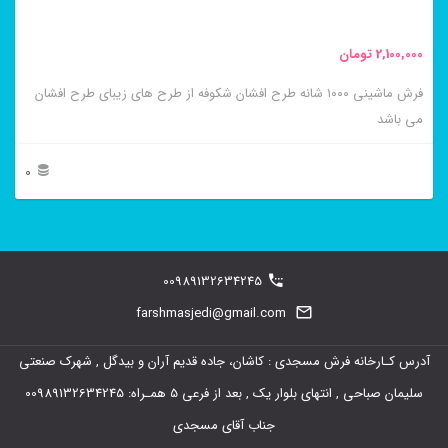
صفحه
محصول
2,100,000
تومان
انتخاب
فرش ماشینی ۱۰۰۰ شانه طرح افشان شکوفه از طرح های زیبای طرح افشان
شوند
می باشد
0
این
محصول
دارای
00989132634245
انواع
farshmasjedi@gmail.com
مختلفی
آدرس کـارخانه فرش مسجدی : کاشان، جاده قدیم آران و بیدگل , شهرک صنعتی
می
سلیمان صباحی , انتهای بلوار یک , بعد از فرعی 5 همـراه: 00989132634245
باشد.
جناب آقای مسجدی
گزینه