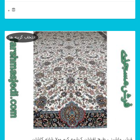
0
این
محصول
انتخاب گزینه ها
دارای
انواع
مختلفی
می
باشد.
گزینه
ها
ممکن
است
در
فرش ماشینی طرح افشان کرشمه کرم ۷۰۰ شانه کاشان