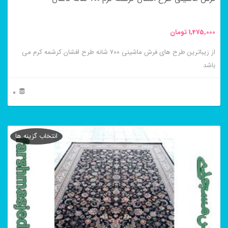
صفحه
محصول
1,475,000
تومان
انتخاب
از زیباترین طرح های فرش ماشینی ۷۰۰ شانه طرح افشان کرشمه کرم می
شوند
باشد
0
این
محصول
انتخاب گزینه ها
دارای
انواع
مختلفی
می
باشد.
گزینه