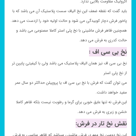
اکرولیک مقاومت بالایی ندارد.
باید گفت که نقطه ضعف این نخ الیاف سست پلاستیک آن می باشد که با
پاخور فرش دچار کوبیدگی می شود و حالت اولیه خود را ازدست می دهد.
همچنین ظاهر فرش ماشینی با نخ پلی استر کاملا مصنوعی می باشد و
حالت کدری به فرش می دهد.
نخ بی سی اف :
نخ بی سی اف نیز همان الیاف پلاستیک می باشد ولی با کیفیتی پایین تر
از نخ پلی استر
می توان گفت که فرش با نخ بی سی اف یا پروپیلن حداکثر دو سال عمر
مفید خواهد داشت.
این فرش نه تنها عایق خوبی برای گرما و رطوبت نیست بلکه ظاهر کاملا
خشن و زبری به فرش می دهد.
نقش نخ تار در فرش:
این نخ دومین نخ مهم در فرش ماشینی میباشد که ظاهر مناسبی به فرش