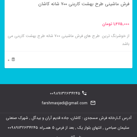
فرش ماشینی طرح بهشت کاربنی ۷۰۰ شانه کاشان
انواع
مختلفی
1,475,000
تومان
می
باشد.
از خوشرنگ ترین طرح های فرش ماشینی ۷۰۰ شانه طرح بهشت کاربنی می
باشد
گزینه
ها
0
ممکن
این
است
محصول
در
دارای
00989132634245
صفحه
انواع
farshmasjedi@gmail.com
محصول
مختلفی
انتخاب
آدرس کـارخانه فرش مسجدی : کاشان، جاده قدیم آران و بیدگل , شهرک صنعتی
می
شوند
سلیمان صباحی , انتهای بلوار یک , بعد از فرعی 5 همـراه: 00989132634245
باشد.