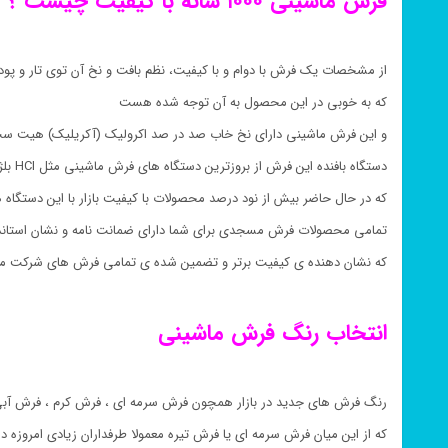
فرش ماشینی ۱۰۰۰ شانه با کیفیت چیست ؟
از مشخصات یک فرش با دوام و با کیفیت، نظم بافت و نخ آن توی تار و پ
که به خوبی در این محصول به آن توجه شده هست
و این فرش ماشینی دارای نخ خاب صد در صد اکرولیک (آکریلیک) هیت ست (Heatset) و نخ پود صد در صد پنبه 
دستگاه بافنده این فرش از بروزترین دستگاه های فرش ماشینی مثل HCI بلژیکی یا Schonherr آلمانی می باشد
که در حال حاضر بیش از نود درصد محصولات با کیفیت بازار با این دستگاه
تمامی محصولات فرش مسجدی برای شما دارای ضمانت نامه و نشان استان
که نشان دهنده ی کیفیت برتر و تضمین شده ی تمامی فرش های شرکت م
انتخاب رنگ فرش ماشینی
رنگ فرش های جدید در بازار همچون فرش سرمه ای ، فرش کرم ، فرش آبی
که از این میان فرش سرمه ای یا فرش تیره معمولا طرفداران زیادی امروزه د