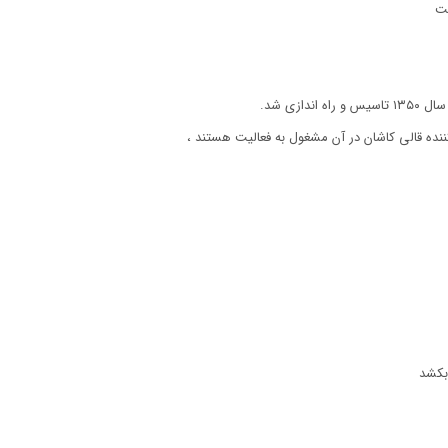
ست
زی شد.
 بکشد