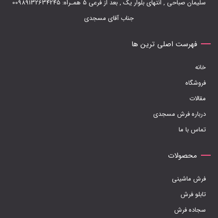
سلیمان صباحی , انتهای بلوار یک , بعد از فرعی 5 همـراه: 00989132634245
باشد.
جناب آقای مسجدی
گزینه
ها
فهرست اصلی ترین ها
ممکن
خانه
است
فروشگاه
در
مقالات
صفحه
درباره فرش مسجدی
محصول
تماس با ما
انتخاب
شوند
محصولات
فرش ماشینی
تابلو فرش
سجاده فرش