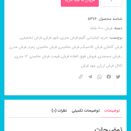
افزودن به سبد خرید
ماشینی
۸
شناسه محصول:
5376
رنگ
دسته:
فرش 700 شانه
آرشیدا
برچسب:
خرید اینترنتی گلیم فرش متری
,
شهر فرش
,
فرش تخفیفی
,
اصلی
فرش کاشان
,
فرش کلاسیک
,
فرش ماشینی
,
فرش ماشینی زمرد
,
فرش مدرن
کرم
,
فرش مسجدی
,
فروش فوق العاده فرش
,
قیمت فرش ماشینی 12 متری
,
۷۰۰
کانال فرش ارزان
,
مهد فرش
شانه
عدد
توضیحات
توضیحات تکمیلی
نظرات (0)
توضیحات