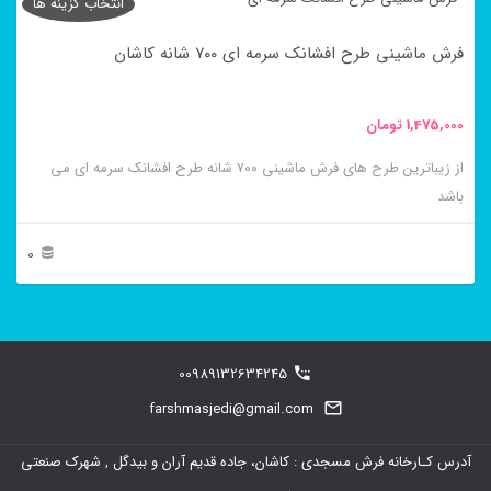
انتخاب گزینه ها
دارای
فرش ماشینی طرح افشانک سرمه ای ۷۰۰ شانه کاشان
انواع
مختلفی
1,475,000
تومان
می
باشد.
از زیباترین طرح های فرش ماشینی ۷۰۰ شانه طرح افشانک سرمه ای می
باشد
گزینه
ها
0
ممکن
این
است
محصول
در
دارای
00989132634245
صفحه
انواع
farshmasjedi@gmail.com
محصول
مختلفی
انتخاب
آدرس کـارخانه فرش مسجدی : کاشان، جاده قدیم آران و بیدگل , شهرک صنعتی
می
شوند