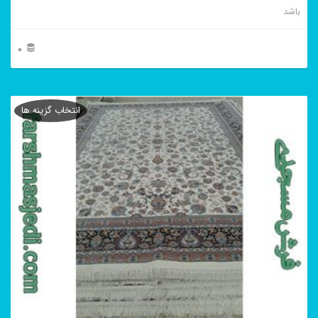
باشد
0
این
محصول
انتخاب گزینه ها
دارای
انواع
مختلفی
می
باشد.
گزینه
ها
ممکن
است