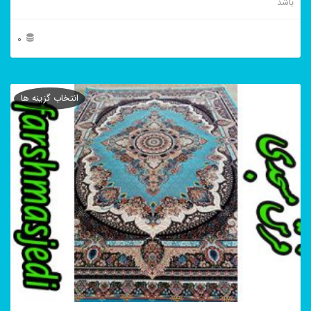
باشد
0
این
محصول
انتخاب گزینه ها
دارای
انواع
مختلفی
می
باشد.
گزینه
ها
ممکن
است