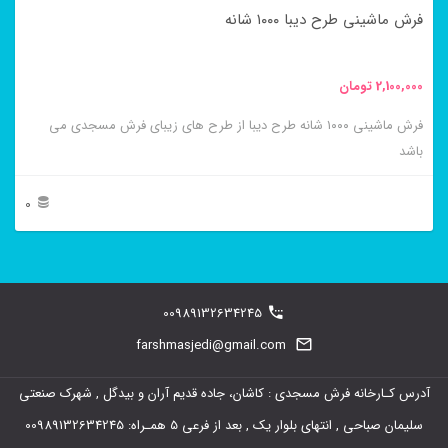
در
فرش ماشینی طرح دیبا ۱۰۰۰ شانه
صفحه
محصول
2,100,000
تومان
انتخاب
فرش ماشینی ۱۰۰۰ شانه طرح دیبا از طرح های زیبای فرش مسجدی می
شوند
باشد
0
این
محصول
دارای
00989132634245
انواع
farshmasjedi@gmail.com
مختلفی
آدرس کـارخانه فرش مسجدی : کاشان، جاده قدیم آران و بیدگل , شهرک صنعتی
می
سلیمان صباحی , انتهای بلوار یک , بعد از فرعی 5 همـراه: 00989132634245
باشد.