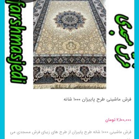
دارای
انواع
مختلفی
می
باشد.
گزینه
ها
ممکن
است
در
فرش ماشینی طرح پاییزان ۱۰۰۰ شانه
صفحه
محصول
2,100,000
تومان
انتخاب
فرش ماشینی ۱۰۰۰ شانه طرح پاییزان از طرح های زیبای فرش مسجدی می
شوند