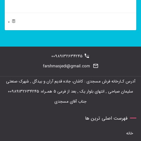
0
این
محصول
دارای
00989132634245
انواع
farshmasjedi@gmail.com
مختلفی
آدرس کـارخانه فرش مسجدی : کاشان، جاده قدیم آران و بیدگل , شهرک صنعتی
می
سلیمان صباحی , انتهای بلوار یک , بعد از فرعی 5 همـراه: 00989132634245
باشد.
جناب آقای مسجدی
گزینه
ها
فهرست اصلی ترین ها
ممکن
خانه
است