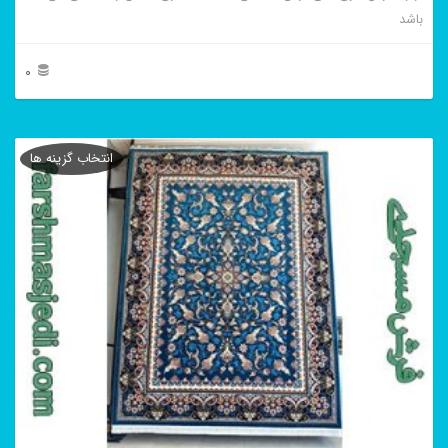
باشد
0
این
محصول
انتخاب گزینه ها
دارای
انواع
مختلفی
می
باشد.
گزینه
ها
ممکن
است