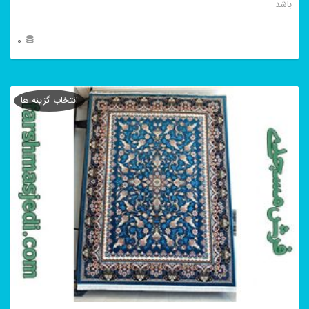
باشد
0
این
محصول
انتخاب گزینه ها
دارای
انواع
مختلفی
می
باشد.
گزینه
ها
ممکن
است