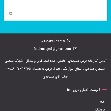
0
این
محصول
دارای
00989132634245
انواع
farshmasjedi@gmail.com
مختلفی
آدرس کـارخانه فرش مسجدی : کاشان، جاده قدیم آران و بیدگل , شهرک صنعتی
می
سلیمان صباحی , انتهای بلوار یک , بعد از فرعی 5 همـراه: 00989132634245
باشد.
جناب آقای مسجدی
گزینه
ها
فهرست اصلی ترین ها
ممکن
خانه
است
فروشگاه