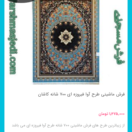
دارای
انواع
مختلفی
می
باشد.
گزینه
ها
ممکن
است
در
فرش ماشینی طرح آوا فیروزه ای ۷۰۰ شانه کاشان
صفحه
محصول
1,475,000
تومان
انتخاب
از زیباترین طرح های فرش ماشینی ۷۰۰ شانه طرح آوا فیروزه ای می باشد
شوند