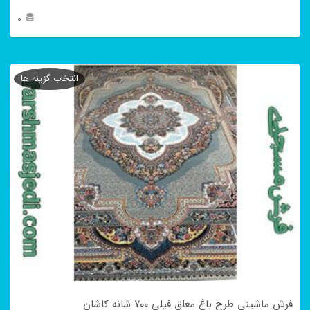
0
این
محصول
انتخاب گزینه ها
دارای
انواع
مختلفی
می
باشد.
گزینه
ها
ممکن
است
در
فرش ماشینی طرح باغ معلق فیلی ۷۰۰ شانه کاشان