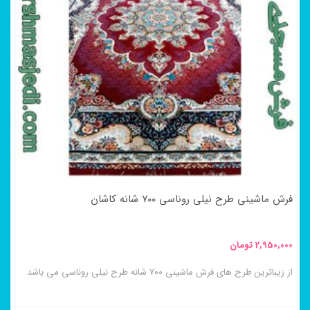
انواع
مختلفی
می
باشد.
گزینه
ها
ممکن
است
در
فرش ماشینی طرح نیلی روناسی ۷۰۰ شانه کاشان
صفحه
محصول
2,950,000
تومان
انتخاب
از زیباترین طرح های فرش ماشینی ۷۰۰ شانه طرح نیلی روناسی می باشد
شوند