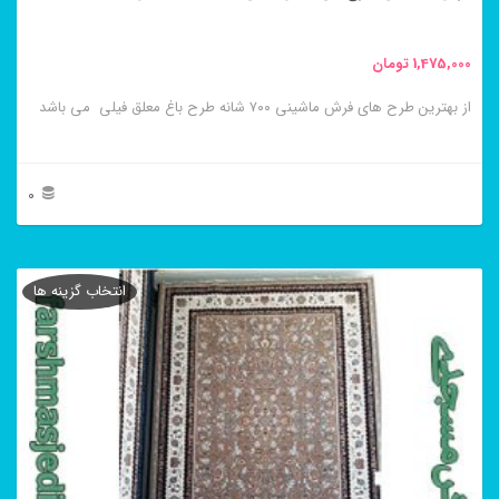
صفحه
محصول
1,475,000
تومان
انتخاب
از بهترین طرح های فرش ماشینی ۷۰۰ شانه طرح باغ معلق فیلی می باشد
شوند
0
این
محصول
انتخاب گزینه ها
دارای
انواع
مختلفی
می
باشد.
گزینه