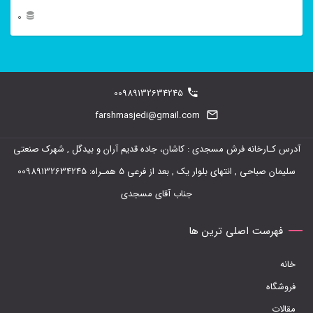
0
این
محصول
دارای
00989132634245
انواع
farshmasjedi@gmail.com
مختلفی
آدرس کـارخانه فرش مسجدی : کاشان، جاده قدیم آران و بیدگل , شهرک صنعتی
می
سلیمان صباحی , انتهای بلوار یک , بعد از فرعی 5 همـراه: 00989132634245
باشد.
جناب آقای مسجدی
گزینه
ها
فهرست اصلی ترین ها
ممکن
خانه
است
فروشگاه
در
مقالات