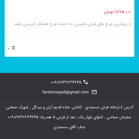
مختلفی
1,475,000
تومان
می
باشد.
از زیباترین طرح های فرش ماشینی ۷۰۰ شانه طرح افشانک کرم می باشد
گزینه
ها
0
ممکن
این
است
محصول
در
دارای
00989132634245
صفحه
انواع
farshmasjedi@gmail.com
محصول
مختلفی
انتخاب
آدرس کـارخانه فرش مسجدی : کاشان، جاده قدیم آران و بیدگل , شهرک صنعتی
می
شوند
سلیمان صباحی , انتهای بلوار یک , بعد از فرعی 5 همـراه: 00989132634245
باشد.
جناب آقای مسجدی
گزینه