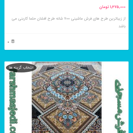
محصول
1,475,000
تومان
انتخاب
از زیباترین طرح های فرش ماشینی ۷۰۰ شانه طرح افشان حلما کاربنی می
شوند
باشد
0
این
محصول
انتخاب گزینه ها
دارای
انواع
مختلفی
می
باشد.
گزینه
ها