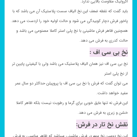
اکرولیک مقاومت بالایی ندارد.
باید گفت که نقطه ضعف این نخ الیاف سست پلاستیک آن می باشد که با
پاخور فرش دچار کوبیدگی می شود و حالت اولیه خود را ازدست می دهد.
همچنین ظاهر فرش ماشینی با نخ پلی استر کاملا مصنوعی می باشد و
حالت کدری به فرش می دهد.
نخ بی سی اف :
نخ بی سی اف نیز همان الیاف پلاستیک می باشد ولی با کیفیتی پایین تر
از نخ پلی استر
می توان گفت که فرش با نخ بی سی اف یا پروپیلن حداکثر دو سال عمر
مفید خواهد داشت.
این فرش نه تنها عایق خوبی برای گرما و رطوبت نیست بلکه ظاهر کاملا
خشن و زبری به فرش می دهد.
نقش نخ تار در فرش:
این نخ دومین نخ مهم در فرش ماشینی میباشد که ظاهر مناسبی به فرش