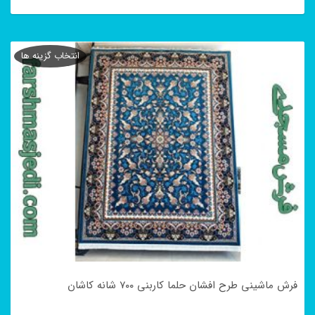
این
محصول
انتخاب گزینه ها
دارای
انواع
مختلفی
می
باشد.
گزینه
ها
ممکن
است
در
فرش ماشینی طرح افشان حلما کاربنی ۷۰۰ شانه کاشان
صفحه