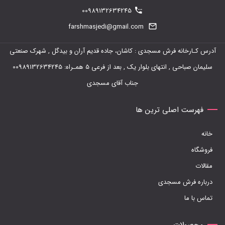
دارای
00989132634245
انواع
farshmasjedi@gmail.com
مختلفی
آدرس کـارخانه فرش مسجدی : کاشان، جاده قدیم آران و بیدگل , شهرک صنعتی
می
سلیمان صباحی , انتهای بلوار یک , بعد از فرعی 5 همـراه: 00989132634245
باشد.
جناب آقای مسجدی
گزینه
ها
فهرست اصلی ترین ها
ممکن
خانه
است
فروشگاه
در
مقالات
صفحه
درباره فرش مسجدی
محصول
تماس با ما
انتخاب
شوند
محصولات