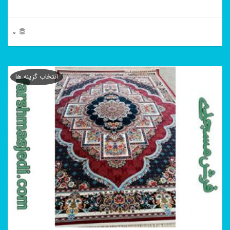
0
این
محصول
انتخاب گزینه ها
دارای
انواع
مختلفی
می
باشد.
گزینه
ها
ممکن
است