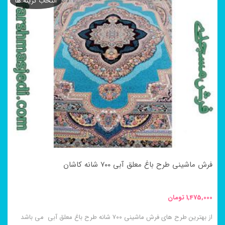
انتخاب گزینه ها
دارای
انواع
مختلفی
می
باشد.
گزینه
ها
ممکن
است
در
فرش ماشینی طرح باغ معلق آبی ۷۰۰ شانه کاشان
صفحه
محصول
1,475,000
تومان
انتخاب
از بهترین طرح های فرش ماشینی ۷۰۰ شانه طرح باغ معلق آبی می باشد
شوند