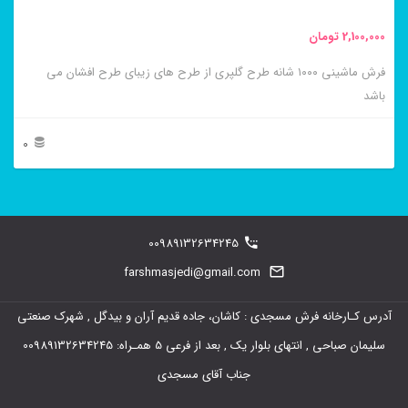
محصول
2,100,000
تومان
انتخاب
فرش ماشینی ۱۰۰۰ شانه طرح گلپری از طرح های زیبای طرح افشان می
شوند
باشد
0
این
محصول
دارای
00989132634245
انواع
farshmasjedi@gmail.com
مختلفی
آدرس کـارخانه فرش مسجدی : کاشان، جاده قدیم آران و بیدگل , شهرک صنعتی
می
سلیمان صباحی , انتهای بلوار یک , بعد از فرعی 5 همـراه: 00989132634245
باشد.
جناب آقای مسجدی
گزینه