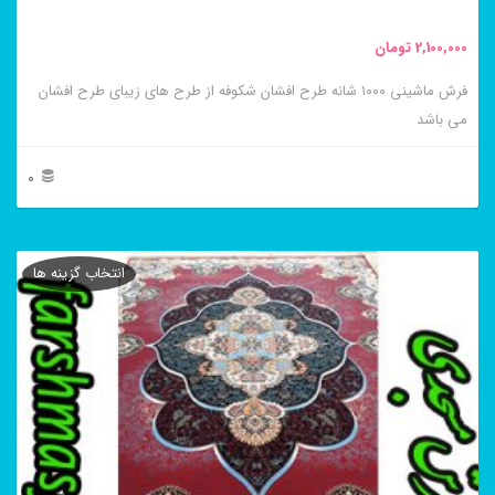
2,100,000
تومان
فرش ماشینی ۱۰۰۰ شانه طرح افشان شکوفه از طرح های زیبای طرح افشان
می باشد
0
این
محصول
انتخاب گزینه ها
دارای
انواع
مختلفی
می
باشد.
گزینه