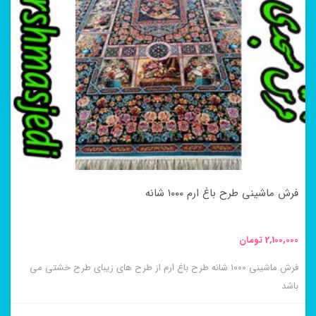
مختلفی
می
باشد.
گزینه
ها
ممکن
است
در
فرش ماشینی طرح باغ ارم ۱۰۰۰ شانه
صفحه
محصول
2,100,000
تومان
انتخاب
فرش ماشینی ۱۰۰۰ شانه طرح باغ ارم از طرح های زیبای طرح خشتی می
شوند
باشد