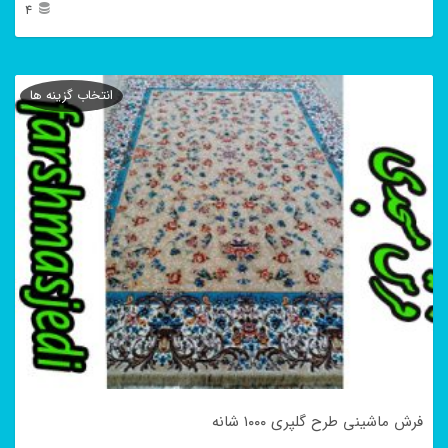
4
این
محصول
انتخاب گزینه ها
دارای
انواع
مختلفی
می
باشد.
گزینه
ها
ممکن
است
در
فرش ماشینی طرح گلپری ۱۰۰۰ شانه
صفحه