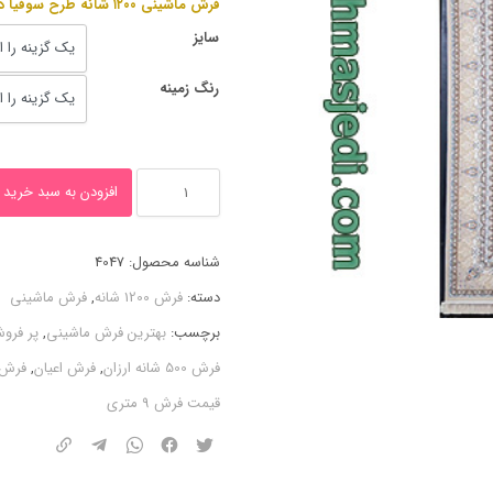
فرش ماشینی ۱۲۰۰ شانه طرح سوفیا دلفینی
سایز
رنگ زمینه
فرش
افزودن به سبد خرید
۱۲۰۰
شانه
شناسه محصول:
4047
طرح
دسته:
فرش 1200 شانه
,
فرش ماشینی
سوفیا
برچسب:
بهترین فرش ماشینی
,
پر فرو
دلفینی
فرش 500 شانه ارزان
,
فرش اعیان
,
فرش 
عدد
قیمت فرش 9 متری