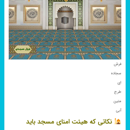
فرش
سجاده
ای
طرح
متین
آبی
نکاتی که هیئت امنای مسجد باید