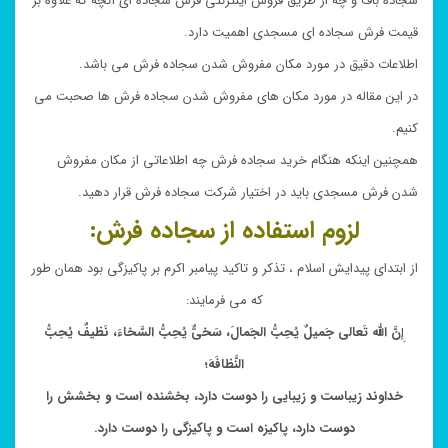
سجاده باف و چه از طریق فروش اینترنتی فرش سجاده ای آنچه که علاوه بر
قیمت فرش سجاده ای مسجدی اهمیت دارد.
اطلاعات دقیق در مورد مکان مفروش شدن سجاده فرش می باشد.
در این مقاله در مورد مکان های مفروش شدن سجاده فرش ها صحبت می
کنیم.
همچنین اینکه هنگام خرید سجاده فرش چه اطلاعاتی از مکان مفروش
شدن فرش مسجدی باید در اختیار شرکت سجاده فرش قرار دهید.
لزوم استفاده از سجاده فرش:
از ابتدای پیدایش اسلام ، تذکر و تاکید پیامبر اکرم بر پاکیزگی بود همان طور
که می فرمایند:
إِ
نَّ اللّه تَعالى جَمیلٌ یُحِبُّ الجَمالَ، سَخىٌّ یُحِبُّ السَّخاءَ، نَظیفٌ یُحِبُّ
النَّظافَهَ؛
خداوند زیباست و زیبایى را دوست دارد، بخشنده است و بخشش را
دوست دارد، پاکیزه است و پاکیزگى را دوست دارد.