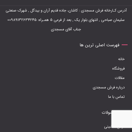
آدرس کـارخانه فرش مسجدی : کاشان، جاده قدیم آران و بیدگل , شهرک صنعتی
سلیمان صباحی , انتهای بلوار یک , بعد از فرعی 5 همـراه: 00989132634245
جناب آقای مسجدی
فهرست اصلی ترین ها
خانه
فروشگاه
مقالات
درباره فرش مسجدی
تماس با ما
محصولات
فرش ماشینی