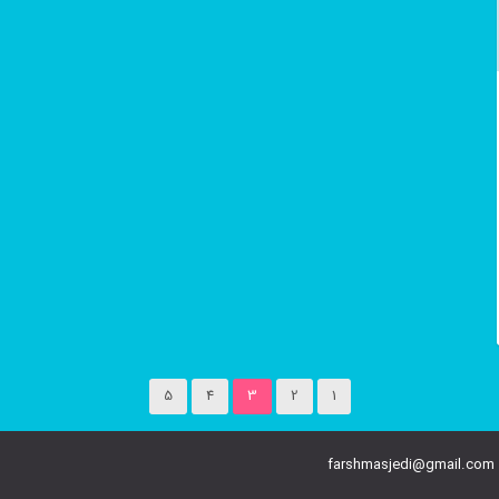
5
4
3
2
1
farshmasjedi@gmail.com