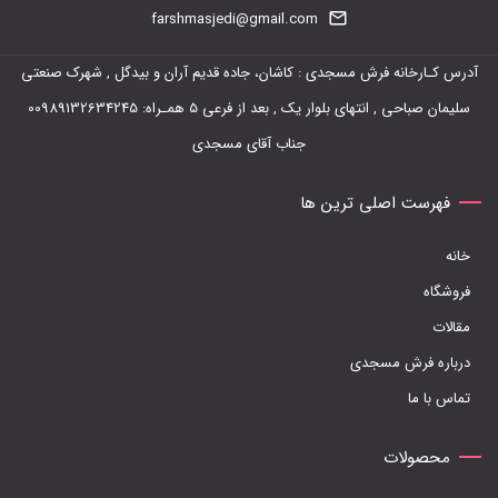
farshmasjedi@gmail.com
آدرس کـارخانه فرش مسجدی : کاشان، جاده قدیم آران و بیدگل , شهرک صنعتی
سلیمان صباحی , انتهای بلوار یک , بعد از فرعی 5 همـراه: 00989132634245
جناب آقای مسجدی
فهرست اصلی ترین ها
خانه
فروشگاه
مقالات
درباره فرش مسجدی
تماس با ما
محصولات