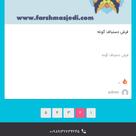
فرش دستباف گونه:
فرش دستباف گونه
0
admin
5
4
3
2
1
00989132634245