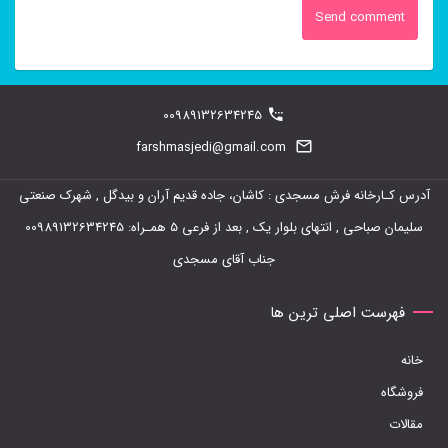
00989132634245
farshmasjedi@gmail.com
آدرس کـارخانه فرش مسجدی : کاشان، جاده قدیم آران و بیدگل , شهرک صنعتی
سلیمان صباحی , انتهای بلوار یک , بعد از فرعی 5 همـراه: 00989132634245
جناب آقای مسجدی
فهرست اصلی ترین ها
خانه
فروشگاه
مقالات