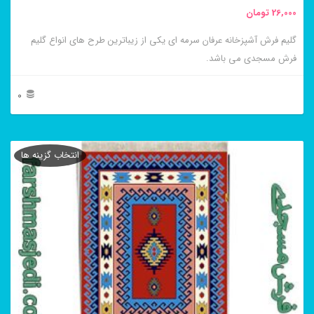
26,000
تومان
گلیم فرش آشپزخانه عرفان سرمه ای یکی از زیباترین طرح های انواع گلیم
فرش مسجدی می باشد.
0
این
محصول
انتخاب گزینه ها
دارای
انواع
مختلفی
می
باشد.
گزینه
ها