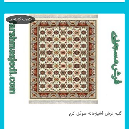
این
محصول
انتخاب گزینه ها
دارای
انواع
مختلفی
می
باشد.
گزینه
ها
ممکن
است
در
گلیم فرش آشپزخانه سوگل کرم
صفحه
محصول