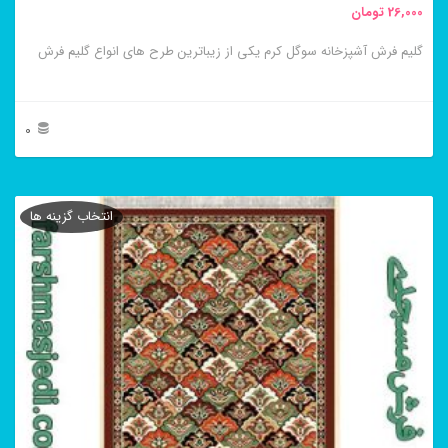
26,000
تومان
انتخاب
گلیم فرش آشپزخانه سوگل کرم یکی از زیباترین طرح های انواع گلیم فرش
شوند
0
این
محصول
انتخاب گزینه ها
دارای
انواع
مختلفی
می
باشد.
گزینه
ها