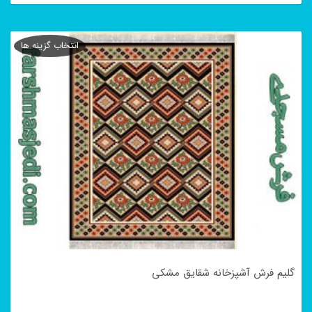
این
محصول
انتخاب گزینه ها
دارای
انواع
مختلفی
می
باشد.
گزینه
ها
ممکن
است
در
گلیم فرش آشپزخانه شقایق مشکی
صفحه
محصول