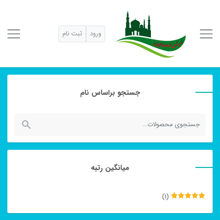
ورود
ثبت نام
جستجو براساس نام
جستجو
برای:
میانگین رتبه
(1)
نمره
5
از
5