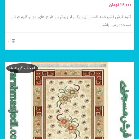
26,000
تومان
انتخاب
گلیم فرش آشپزخانه افشان آبی یکی از زیباترین طرح های انواع گلیم فرش
شوند
مسجدی می باشد.
0
این
محصول
انتخاب گزینه ها
دارای
انواع
مختلفی
می
باشد.
گزینه
ها