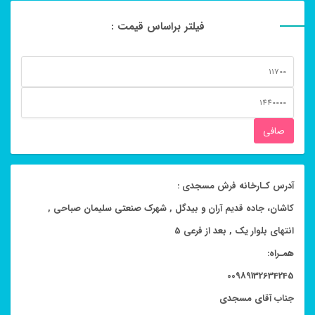
فیلتر براساس قیمت :
حداقل
قیمت
حداكثر
قيمت
صافی
آدرس کـارخانه فرش مسجدی :
کاشان، جاده قدیم آران و بیدگل , شهرک صنعتی سلیمان صباحی ,
انتهای بلوار یک , بعد از فرعی 5
همـراه:
00989132634245
جناب آقای مسجدی