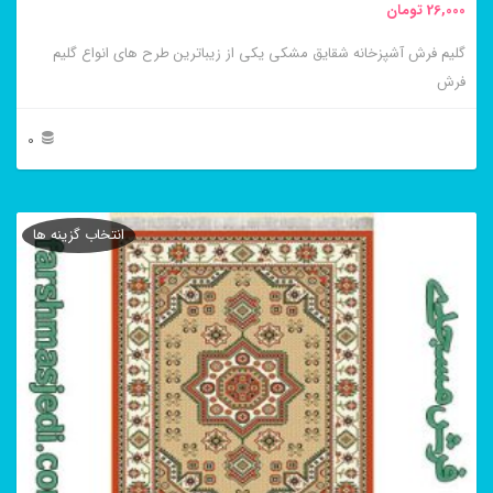
26,000
تومان
انتخاب
گلیم فرش آشپزخانه شقایق مشکی یکی از زیباترین طرح های انواع گلیم
شوند
فرش
0
این
محصول
انتخاب گزینه ها
دارای
انواع
مختلفی
می
باشد.
گزینه
ها