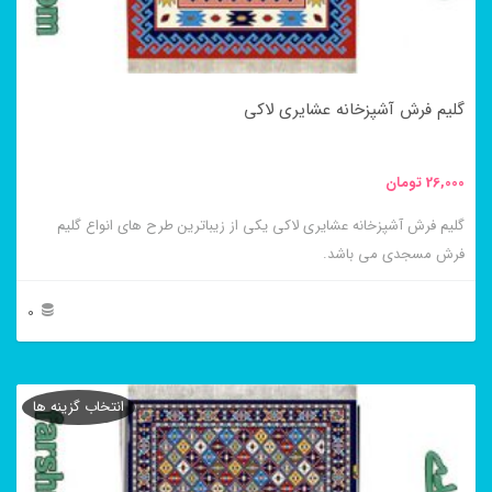
ممکن
است
در
گلیم فرش آشپزخانه عشایری لاکی
صفحه
محصول
26,000
تومان
انتخاب
گلیم فرش آشپزخانه عشایری لاکی یکی از زیباترین طرح های انواع گلیم
شوند
فرش مسجدی می باشد.
0
این
محصول
انتخاب گزینه ها
دارای
انواع