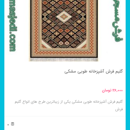
مختلفی
می
باشد.
گزینه
ها
ممکن
است
در
گلیم فرش آشپزخانه طوبی مشکی
صفحه
محصول
26,000
تومان
انتخاب
گلیم فرش آشپزخانه طوبی مشکی یکی از زیباترین طرح های انواع گلیم
شوند
فرش
0