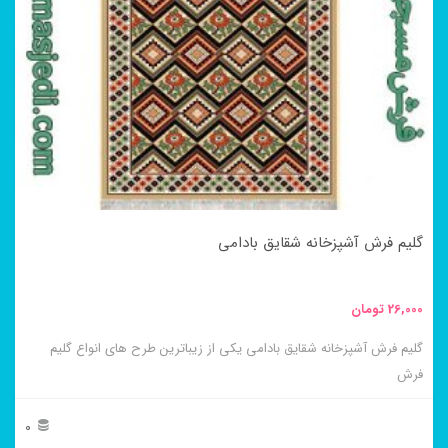
می
باشد.
گزینه
ها
ممکن
است
در
گلیم فرش آشپزخانه شقایق بادامی
صفحه
محصول
26,000
تومان
انتخاب
گلیم فرش آشپزخانه شقایق بادامی یکی از زیباترین طرح های انواع گلیم
شوند
فرش
0