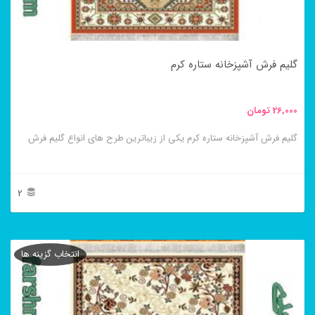
ممکن
است
در
گلیم فرش آشپزخانه ستاره کرم
صفحه
محصول
26,000
تومان
انتخاب
گلیم فرش آشپزخانه ستاره کرم یکی از زیباترین طرح های انواع گلیم فرش
شوند
2
این
محصول
انتخاب گزینه ها
دارای
انواع
مختلفی