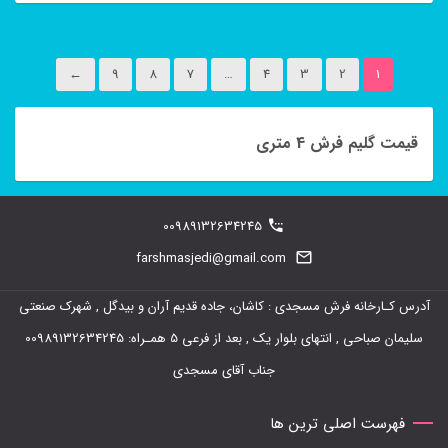
این
محصول
←
9
8
7
…
4
3
2
1
دارای
انواع
قیمت گلیم فرش 4 متری
مختلفی
می
باشد.
00989132634245
گزینه
farshmasjedi@gmail.com
ها
ممکن
آدرس کـارخانه فرش مسجدی : کاشان، جاده قدیم آران و بیدگل , شهرک صنعتی
است
سلیمان صباحی , انتهای بلوار یک , بعد از فرعی 5 همـراه: 00989132634245
در
جناب آقای مسجدی
صفحه
فهرست اصلی ترین ها
محصول