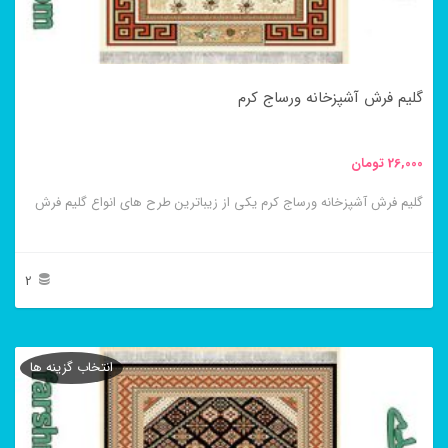
ممکن
است
در
گلیم فرش آشپزخانه ورساج کرم
صفحه
محصول
26,000
تومان
انتخاب
گلیم فرش آشپزخانه ورساج کرم یکی از زیباترین طرح های انواع گلیم فرش
شوند
2
این
محصول
انتخاب گزینه ها
دارای
انواع