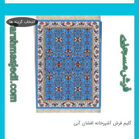
این
محصول
انتخاب گزینه ها
دارای
انواع
مختلفی
می
باشد.
گزینه
ها
ممکن
است
در
گلیم فرش آشپزخانه افشان آبی
صفحه
محصول