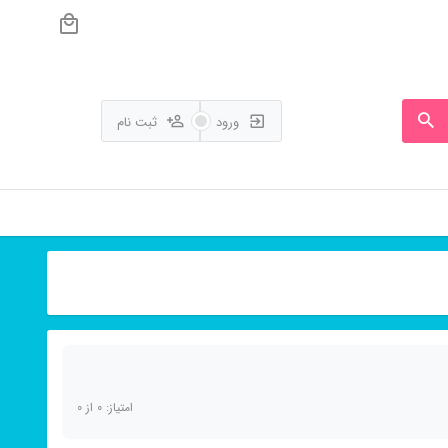
ورود
ثبت نام
امتیاز:
0
از
0