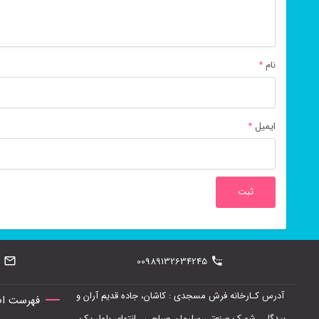
نام
*
ایمیل
*
00989132634245
آدرس کـارخانه فرش مسجدی : کاشان، جاده قدیم آران و
فهرست اص
بیدگل , شهرک صنعتی سلیمان صباحی , انتهای بلوار یک ,