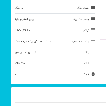
تعداد رنگ
8 رنگ
جنس نخ پود
پلی استر و پنبه
تراکم
2250, 2550
جنس نخ خاب
صد در صد اکرولیک هیت ست
رنگ
آبی, روناسی, سبز
شانه
700 شانه
فروش
0