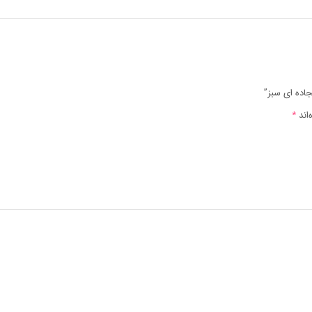
اده ای سبز”
اند
*